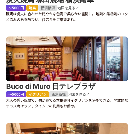
〜5000円
焼鳥
横浜
横浜
地図を見る↗
照明は炭火に合わせた穏やかな色調で柔らかい空間に。地鶏と銘柄鶏のコク
と深みのある味わい、歯応えをご堪能あれ。
Buco di Muro 日テレプラザ
〜5000円
イタリアン
東京
新橋
地図を見る↗
大人の憩い空間で、旬が奏でる本格美食イタリアンを堪能できる。開放的な
テラス席はランチタイムでの利用もお薦め。