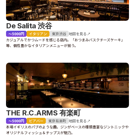
De Salita 渋谷
〜5000円
イタリアン
東京
渋谷
地図を見る↗
カジュアルでかつムードを感じる店内。「おつまみバスクチーズケーキ」
等、個性豊かなイタリアンメニューが揃う。
THE R.C.ARMS 有楽町
〜5000円
ビアバー
東京
有楽町
地図を見る↗
本場イギリスのパブのような趣。ジンがベースの種類豊富なジントニックや
オリジナルフィッシュ＆チップスが魅力。