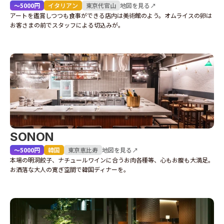
〜5000円
イタリアン
東京
代官山
地図を見る↗
アートを鑑賞しつつも食事ができる店内は美術館のよう。オムライスの卵は
お客さまの前でスタッフによる切込みが。
SONON
〜5000円
韓国
東京
恵比寿
地図を見る↗
本場の明洞餃子、ナチュールワインに合うお肉各種等、心もお腹も大満足。
お洒落な大人の寛ぎ空間で韓国ディナーを。