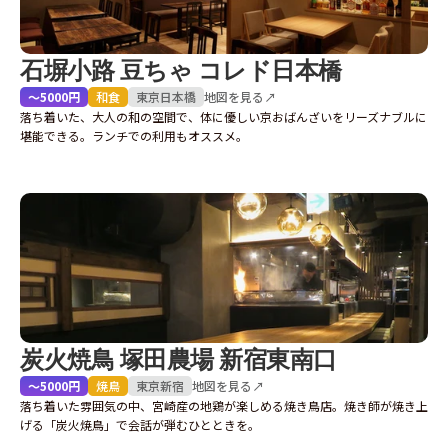
石塀小路 豆ちゃ コレド日本橋
〜5000円
和食
東京
日本橋
地図を見る↗
落ち着いた、大人の和の空間で、体に優しい京おばんざいをリーズナブルに
堪能できる。ランチでの利用もオススメ。
炭火焼鳥 塚田農場 新宿東南口
〜5000円
焼鳥
東京
新宿
地図を見る↗
落ち着いた雰囲気の中、宮崎産の地鶏が楽しめる焼き鳥店。焼き師が焼き上
げる「炭火焼鳥」で会話が弾むひとときを。