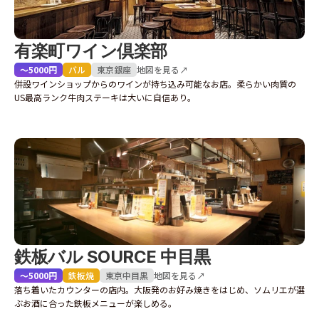
有楽町ワイン倶楽部
〜5000円
バル
東京
銀座
地図を見る↗
併設ワインショップからのワインが持ち込み可能なお店。柔らかい肉質の
US最高ランク牛肉ステーキは大いに自信あり。
鉄板バル SOURCE 中目黒
〜5000円
鉄板焼
東京
中目黒
地図を見る↗
落ち着いたカウンターの店内。大阪発のお好み焼きをはじめ、ソムリエが選
ぶお酒に合った鉄板メニューが楽しめる。