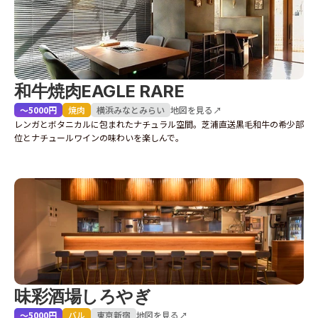
和牛焼肉EAGLE RARE
〜5000円
焼肉
横浜
みなとみらい
地図を見る↗
レンガとボタニカルに包まれたナチュラル空間。芝浦直送黒毛和牛の希少部
位とナチュールワインの味わいを楽しんで。
味彩酒場しろやぎ
〜5000円
バル
東京
新宿
地図を見る↗