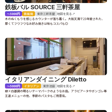
鉄板バル SOURCE 三軒茶屋
〜5000円
鉄板焼
東京
三軒茶屋
地図を見る↗
木のぬくもりを感じるカウンターが落ち着く。大阪天満で23年愛された、
厚くてフワフワなお好み焼きは味もコスパも◎
イタリアンダイニング Diletto
〜5000円
イタリアン
東京
池袋
地図を見る↗
緑×白基調の明るいテーマパークのようなお店。アラビアータやボンゴレ等
王道メニューの他、季節のパスタもご用意有。