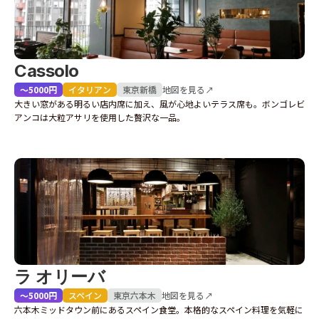
Cassolo
〜5000円
イタリアン
東京
新橋
地図を見る↗
大きい窓がある明るい店内席に加え、風が心地よいテラス席も。ボンゴレビ
アンコは大粒アサリを使用した贅沢な一品。
ラ オリーバ
〜5000円
スペイン
東京
六本木
地図を見る↗
六本木ミッドタウン前にあるスペイン食堂。本格的なスペイン料理を気軽に