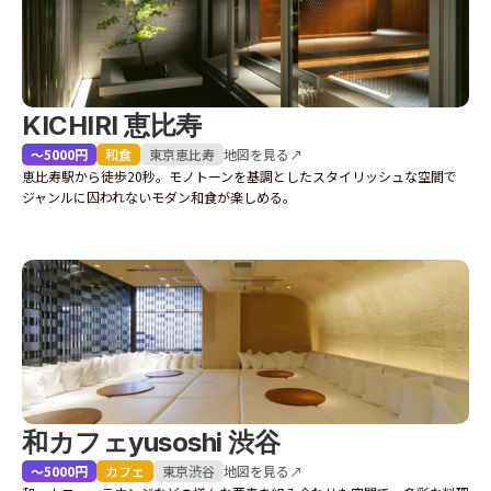
KICHIRI 恵比寿
〜5000円
和食
東京
恵比寿
地図を見る↗
恵比寿駅から徒歩20秒。モノトーンを基調としたスタイリッシュな空間で
ジャンルに囚われないモダン和食が楽しめる。
和カフェyusoshi 渋谷
〜5000円
カフェ
東京
渋谷
地図を見る↗