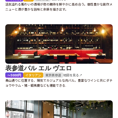
活気溢れる賑わいの酒場が夜の期待を鮮やかに高め合う。個性豊かな創作メ
ニューと酒が豊かな旨味と余韻を描き出す。
表参道バル エル ヴエロ
〜5000円
イタリアン
東京
表参道
地図を見る↗
青山通りに位置する、陽気でカジュアルな肉バル。豊富なワインと共にダチ
ョウやラム・猪・蝦夷鹿なども堪能できる.