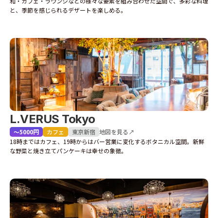
和・カフェ・ラウンジなどの様々な要素を組み合わせた空間で、多彩な料理
と、季節を感じられるデザートを楽しめる。
L.VERUS Tokyo
〜5000円
カフェ
東京
新宿
地図を見る↗
18時まではカフェ、19時からはバー営業に変化するボタニカル空間。新鮮
な野菜と焼き立てパンケーキは幸せの象徴。