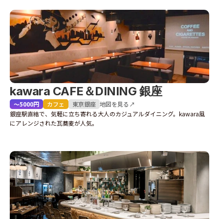
kawara CAFE＆DINING 銀座
〜5000円
カフェ
東京
銀座
地図を見る↗
銀座駅直結で、気軽に立ち寄れる大人のカジュアルダイニング。kawara風
にアレンジされた瓦蕎麦が人気。