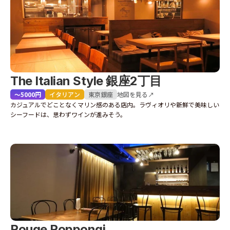
The Italian Style 銀座2丁目
〜5000円
イタリアン
東京
銀座
地図を見る↗
カジュアルでどことなくマリン感のある店内。ラヴィオリや新鮮で美味しい
シーフードは、思わずワインが進みそう。
Rouge Roppongi