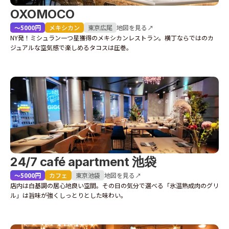
OXOMOCO
〜5000円
メキシカン
東京
広尾
地図を見る↗
NY発！ミシュラン一つ星獲得のメキシカンレストラン。横丁ならではのカ
ジュアルな空気感で楽しめるタコスは圧巻。
24/7 café apartment 池袋
〜5000円
カフェ
東京
池袋
地図を見る↗
店内は白基調の居心地良い空間。その日の気分で選べる「氷温熟成肉のグリ
ル」は旨味が強くしっとりとした味わい。