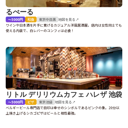
るぺーる
〜5000円
和食
東京
中目黒
地図を見る↗
ワインや日本酒を片手に寛げるカジュアル洋風居酒屋。店内は女性同士でも
使える内装で、白レバーのコンフィは必食！
リトル デリリウムカフェ ハレザ 池袋
〜5000円
ピザ
東京
池袋
地図を見る↗
ベルギービール専門店で目印は幸せのシンボルであるピンクの象。20分以
上焼き上げるシカゴピザはビールと相性最強。