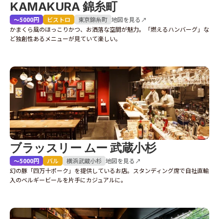
KAMAKURA 錦糸町
〜5000円
ビストロ
東京
錦糸町
地図を見る↗
かまくら風のほっこりかつ、お洒落な空間が魅力。「燃えるハンバーグ」な
ど独創性あるメニューが見ていて楽しい。
ブラッスリー ムー 武蔵小杉
〜5000円
バル
横浜
武蔵小杉
地図を見る↗
幻の豚「四万十ポーク」を提供しているお店。スタンディング席で自社直輸
入のベルギービールを片手にカジュアルに。