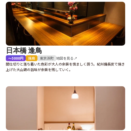
日本橋 逢鳥
〜5000円
焼鳥
東京
浜町
地図を見る↗
間仕切りと落ち着いた色彩が大人の余韻を慎ましく誘う。紀州備長炭で焼き
上げた大山鶏の旨味が余韻を残していく。