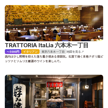
TRATTORIA ItaLia 六本木一丁目
〜5000円
イタリアン
東京
六本木一丁目
地図を見る↗
店内は少し照明を抑えた落ち着き感ある雰囲気。石窯で焼く本格ナポリ風ピ
ッツァとソムリエ厳選のワインを楽しんで。