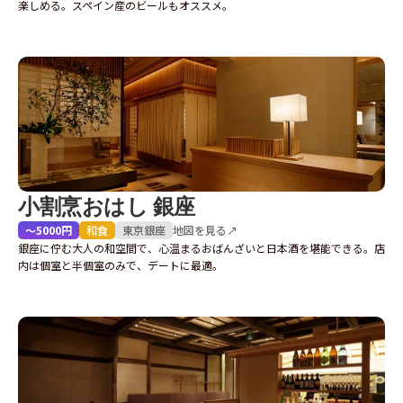
楽しめる。スペイン産のビールもオススメ。
小割烹おはし 銀座
〜5000円
和食
東京
銀座
地図を見る↗
銀座に佇む大人の和空間で、心温まるおばんざいと日本酒を堪能できる。店
内は個室と半個室のみで、デートに最適。