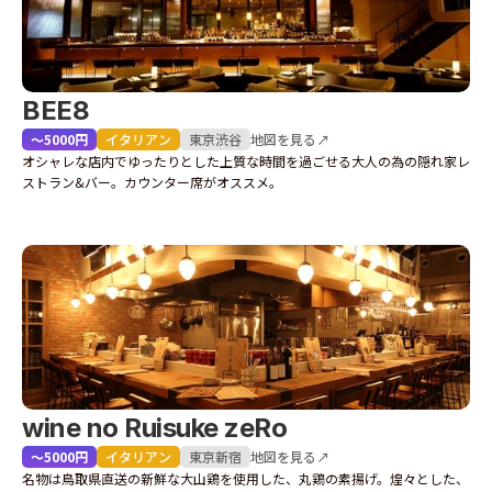
BEE8
〜5000円
イタリアン
東京
渋谷
地図を見る↗
オシャレな店内でゆったりとした上質な時間を過ごせる大人の為の隠れ家レ
ストラン&バー。カウンター席がオススメ。
wine no Ruisuke zeRo
〜5000円
イタリアン
東京
新宿
地図を見る↗
名物は鳥取県直送の新鮮な大山鶏を使用した、丸鶏の素揚げ。煌々とした、