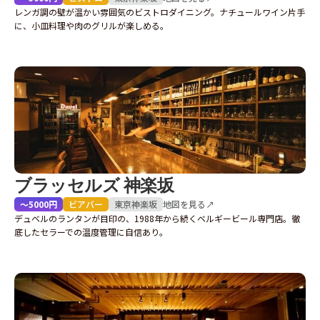
レンガ調の壁が温かい雰囲気のビストロダイニング。ナチュールワイン片手
に、小皿料理や肉のグリルが楽しめる。
ブラッセルズ 神楽坂
〜5000円
ビアバー
東京
神楽坂
地図を見る↗
デュベルのランタンが目印の、1988年から続くベルギービール専門店。徹
底したセラーでの温度管理に自信あり。