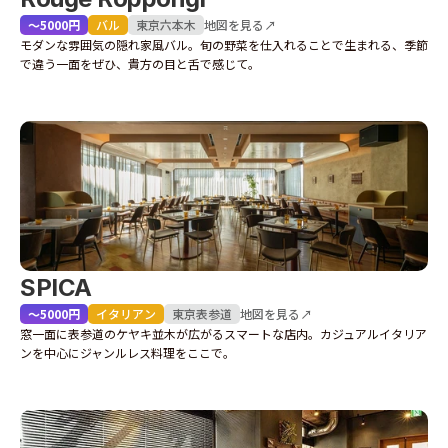
〜5000円
バル
東京
六本木
地図を見る↗
モダンな雰囲気の隠れ家風バル。旬の野菜を仕入れることで生まれる、季節
で違う一面をぜひ、貴方の目と舌で感じて。
SPICA
〜5000円
イタリアン
東京
表参道
地図を見る↗
窓一面に表参道のケヤキ並木が広がるスマートな店内。カジュアルイタリア
ンを中心にジャンルレス料理をここで。