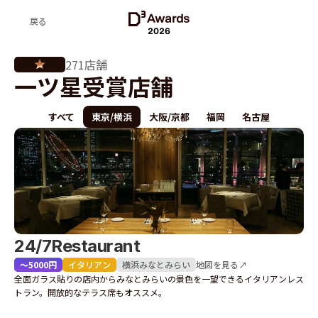
戻る
2026
271店舗
一ツ星受賞店舗
すべて
東京/横浜
大阪/京都
福岡
名古屋
24/7Restaurant
〜5000円
イタリアン
横浜
みなとみらい
地図を見る↗
全面ガラス貼りの店内からみなとみらいの景色を一望できるイタリアンレス
トラン。開放的なテラス席もオススメ。