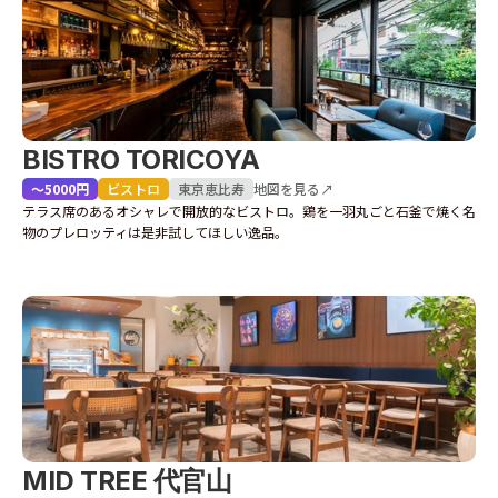
BISTRO TORICOYA
〜5000円
ビストロ
東京
恵比寿
地図を見る↗
テラス席のあるオシャレで開放的なビストロ。鶏を一羽丸ごと石釜で焼く名
物のプレロッティは是非試してほしい逸品。
MID TREE 代官山