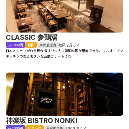
CLASSIC 参鶏湯
〜5000円
韓国
東京
恵比寿
地図を見る↗
日本人シェフが作る現代版オリジナル韓国料理が堪能できる。フルオープン
キッチンのあるモダンな空間はデートに◎
神楽坂 BISTRO NONKI
〜5000円
ビストロ
東京
神楽坂
地図を見る↗