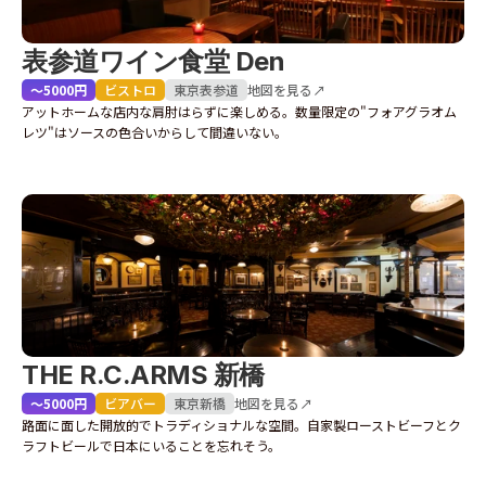
表参道ワイン食堂 Den
〜5000円
ビストロ
東京
表参道
地図を見る↗
アットホームな店内な肩肘はらずに楽しめる。数量限定の"フォアグラオム
レツ"はソースの色合いからして間違いない。
THE R.C.ARMS 新橋
〜5000円
ビアバー
東京
新橋
地図を見る↗
路面に面した開放的でトラディショナルな空間。自家製ローストビーフとク
ラフトビールで日本にいることを忘れそう。