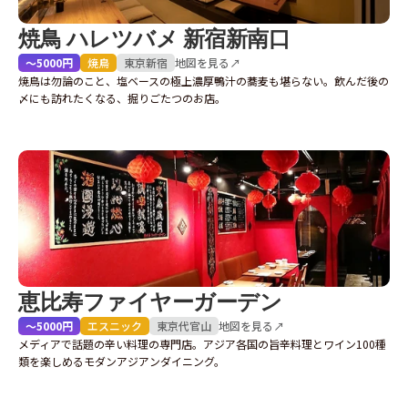
焼鳥 ハレツバメ 新宿新南口
〜5000円
焼鳥
東京
新宿
地図を見る↗
焼鳥は勿論のこと、塩ベースの極上濃厚鴨汁の蕎麦も堪らない。飲んだ後の
〆にも訪れたくなる、掘りごたつのお店。
恵比寿ファイヤーガーデン
〜5000円
エスニック
東京
代官山
地図を見る↗
メディアで話題の辛い料理の専門店。アジア各国の旨辛料理とワイン100種
類を楽しめるモダンアジアンダイニング。