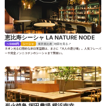
恵比寿シーシャ LA NATURE NODE
〜5000円
シーシャ
東京
恵比寿
地図を見る↗
ネオン光る幻想的な非日常空間は、まさに「大人の遊び場」。人気フレーバ
ーや完全ノンニコチンのシーシャまで勢揃い。
炭火焼鳥 塚田農場 横浜南幸