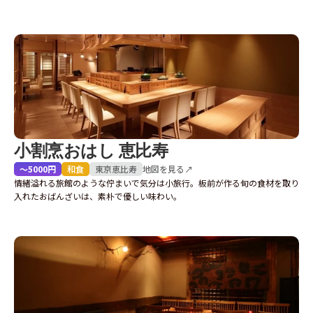
小割烹おはし 恵比寿
〜5000円
和食
東京
恵比寿
地図を見る↗
情緒溢れる旅館のような佇まいで気分は小旅行。板前が作る旬の食材を取り
入れたおばんざいは、素朴で優しい味わい。