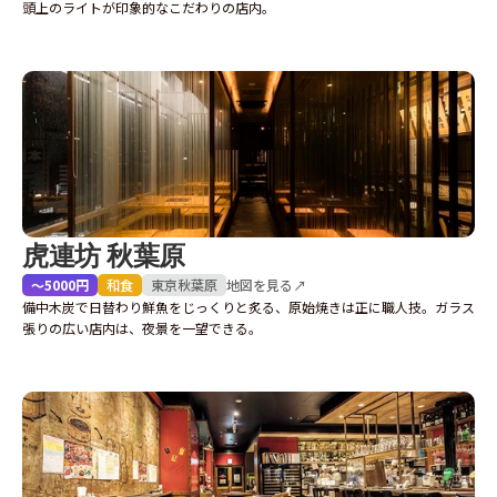
頭上のライトが印象的なこだわりの店内。
虎連坊 秋葉原
〜5000円
和食
東京
秋葉原
地図を見る↗
備中木炭で日替わり鮮魚をじっくりと炙る、原始焼きは正に職人技。ガラス
張りの広い店内は、夜景を一望できる。