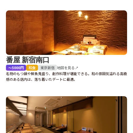
番屋 新宿南口
〜5000円
和食
東京
新宿
地図を見る↗
名物のもつ鍋や鮮魚鬼盛り、創作料理が堪能できる。和の雰囲気溢れる高級
感のある店内は、落ち着いたデートに最適。