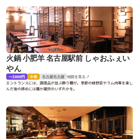
火鍋 小肥羊 名古屋駅前 しゃおふぇい
やん
〜5000円
中華
名古屋
名古屋
地図を見る↗
エントランスには、調度品が並ぶ飾り棚が。季節の緑野菜やラム肉等を楽し
んだ後の締めには麺か雑炊のいずれかを。