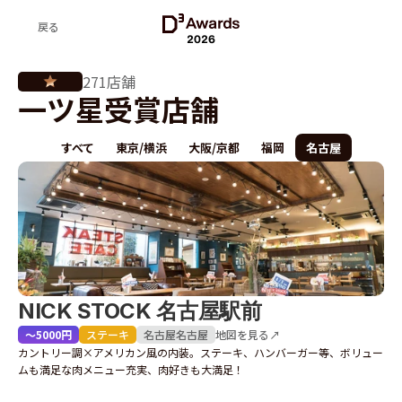
戻る
2026
271店舗
一ツ星受賞店舗
すべて
東京/横浜
大阪/京都
福岡
名古屋
NICK STOCK 名古屋駅前
〜5000円
ステーキ
名古屋
名古屋
地図を見る↗
カントリー調×アメリカン風の内装。ステーキ、ハンバーガー等、ボリュー
ムも満足な肉メニュー充実、肉好きも大満足！