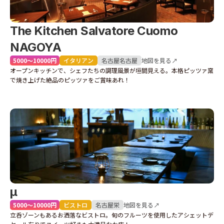
The Kitchen Salvatore Cuomo 
NAGOYA
5000〜10000円
イタリアン
名古屋
名古屋
地図を見る↗
オープンキッチンで、シェフたちの調理風景が垣間見える。本格ピッツァ窯
で焼き上げた絶品のピッツァをご賞味あれ！
μ
5000〜10000円
ビストロ
名古屋
栄
地図を見る↗
立呑ゾーンもあるお洒落なビストロ。旬のフルーツを使用したアシェットデ